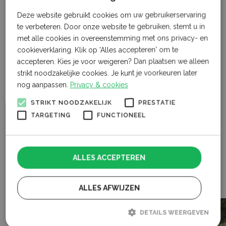
het bevorderen van samenwerking tussen boeren en
Deze website gebruikt cookies om uw gebruikerservaring
natuurorganisaties om gezamenlijke oplossingen te
te verbeteren. Door onze website te gebruiken, stemt u in
vinden, worden toegepast. Deze maatregelen
met alle cookies in overeenstemming met ons privacy- en
voorkomen helaas niet dat ondanks bijvoorbeeld het
cookieverklaring. Klik op 'Alles accepteren' om te
plaatsen van hekken er schapen worden aangevallen
accepteren. Kies je voor weigeren? Dan plaatsen we alleen
en vermoord.
strikt noodzakelijke cookies. Je kunt je voorkeuren later
nog aanpassen.
Privacy & cookies
Economisch leed
STRIKT NOODZAKELIJK
PRESTATIE
Dierenarts Margit Groeneveld deed een jaar lang
TARGETING
FUNCTIONEEL
onderzoek in Drenthe naar stress bij een kudde schapen
na een aanval van een wolf. Uit dat onderzoek bleek
dat van de aangevallen dieren 30 procent niet drachtig
ALLES ACCEPTEREN
was, tegenover gemiddeld 10 procent bij vergelijkbare
kuddes. Groeneveld stelt dat stress de oorzaak is.
(Via
Nieuwe Oogst)
ALLES AFWIJZEN
DETAILS WEERGEVEN