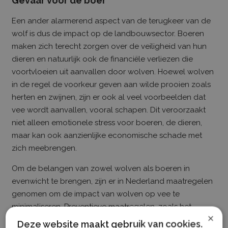
Gevaar voor de boer
Een ander alarmerend aspect van de terugkeer van de
wolf is dus de impact op de landbouwsector. Boeren
maken zich terecht zorgen over de veiligheid van hun
dieren en natuurlijk ook de financiële verliezen die
voortvloeien uit aanvallen door wolven. Hoewel wolven
in de regel de voorkeur geven aan wilde prooien zoals
herten en zwijnen, zijn er ook al veel voorbeelden dat
vee wordt aanvallen, vooral schapen. Dit veroorzaakt
niet alleen emotionele stress voor boeren, de dieren,
maar kan ook aanzienlijke economische schade met
zich meebrengen.
Om de belangen van zowel wolven als boeren in
evenwicht te brengen, zijn er in Nederland maatregelen
genomen om de impact van wolven op vee te
minimaliseren. Preventieve maatregelen, zoals het
×
installeren van wolfwerende hekken rond weilanden en
Deze website maakt gebruik van cookies.