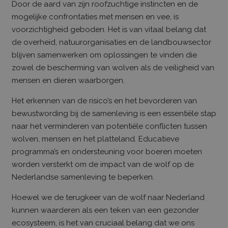
Door de aard van zijn roofzuchtige instincten en de
mogelijke confrontaties met mensen en vee, is
voorzichtigheid geboden. Het is van vitaal belang dat
Aanbieder /
Naam
Vervaldatum
Omschrijving
de overheid, natuurorganisaties en de landbouwsector
Domein
Aanbieder /
blijven samenwerken om oplossingen te vinden die
Naam
Vervaldatum
Oms
_ga_FS0YH5GBEZ
.boerenburen.nl
2 jaar
Deze cookie wor
Domein
gebruikt door
zowel de bescherming van wolven als de veiligheid van
Google Analytic
_fbp
Meta
3 maanden
Gebr
de sessiestatus t
mensen en dieren waarborgen.
Platform Inc.
Fac
behouden.
.boerenburen.nl
reek
adve
Het erkennen van de risico’s en het bevorderen van
_gid
Google LLC
1 dag
Deze cookie wor
te l
.boerenburen.nl
geplaatst door
real
bewustwording bij de samenleving is een essentiële stap
Google Analytics
exte
Het slaat een un
naar het verminderen van potentiële conflicten tussen
waarde op voor 
_gat_gtag_UA_134480540_35
.boerenburen.nl
54 seconden
Deze
bezochte pagin
wolven, mensen en het platteland. Educatieve
onde
werkt deze bij e
Anal
programma’s en ondersteuning voor boeren moeten
wordt gebruikt
gebr
paginaweergave
verz
worden versterkt om de impact van de wolf op de
tellen en bij te
bepe
houden.
requ
Nederlandse samenleving te beperken.
_ga_PQM6BQ87XW
.boerenburen.nl
2 jaar
Deze cookie wor
gebruikt door
Hoewel we de terugkeer van de wolf naar Nederland
Google Analytic
de sessiestatus t
kunnen waarderen als een teken van een gezonder
behouden.
ecosysteem, is het van cruciaal belang dat we ons