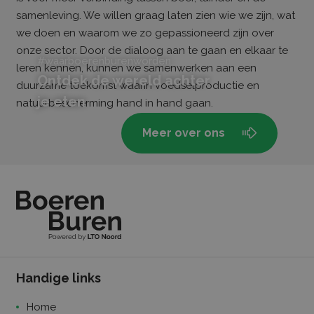
Aanbieder /
Naam
Vervaldatum
Omschrijving
Domein
samenleving. We willen graag laten zien wie we zijn, wat
we doen en waarom we zo gepassioneerd zijn over
CookieScriptConsent
CookieScript
1 maand
Deze cookie
boerenburen.nl
wordt gebruik
onze sector. Door de dialoog aan te gaan en elkaar te
door de Cooki
#waarboerenburenworden
Script.com-
leren kennen, kunnen we samenwerken aan een
service om de
Ontdek de wereld achter
cookievoorkeu
duurzame toekomst waarin voedselproductie en
van bezoekers
je eten
onthouden. D
natuurbescherming hand in hand gaan.
cookie-banne
van Cookie-
Script.com is
Meer over ons
noodzakelijk 
correct te
werken.
Aanbieder /
Naam
Vervaldatum
Omschrijving
Domein
Aanbieder /
Naam
Vervaldatum
Oms
_ga_FS0YH5GBEZ
.boerenburen.nl
2 jaar
Deze cookie wor
Domein
Handige links
gebruikt door
Google Analytic
_fbp
Meta
3 maanden
Gebr
de sessiestatus t
Platform Inc.
Fac
Home
behouden.
.boerenburen.nl
reek