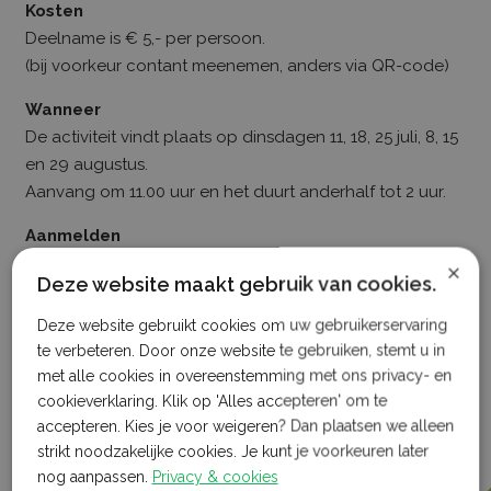
Kosten
Deelname is € 5,- per persoon.
(bij voorkeur contant meenemen, anders via QR-code)
Wanneer
De activiteit vindt plaats op dinsdagen 11, 18, 25 juli, 8, 15
en 29 augustus.
Aanvang om 11.00 uur en het duurt anderhalf tot 2 uur.
Aanmelden
×
Vooraf aanmelden is verplicht. Stuur even een appje om
Deze website maakt gebruik van cookies.
je aan te melden naar 06-22462588. Geef in je bericht je
naam en het aantal personen door.
Deze website gebruikt cookies om uw gebruikerservaring
te verbeteren. Door onze website te gebruiken, stemt u in
met alle cookies in overeenstemming met ons privacy- en
cookieverklaring. Klik op 'Alles accepteren' om te
accepteren. Kies je voor weigeren? Dan plaatsen we alleen
Dit is een samenwerking tussen
strikt noodzakelijke cookies. Je kunt je voorkeuren later
nog aanpassen.
Privacy & cookies