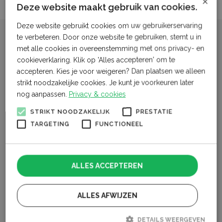
×
Deze website maakt gebruik van cookies.
Deze website gebruikt cookies om uw gebruikerservaring
te verbeteren. Door onze website te gebruiken, stemt u in
met alle cookies in overeenstemming met ons privacy- en
Over ons
cookieverklaring. Klik op 'Alles accepteren' om te
Ontdek de wereld achter je eten
accepteren. Kies je voor weigeren? Dan plaatsen we alleen
strikt noodzakelijke cookies. Je kunt je voorkeuren later
Welkom bij Boeren Buren, het publieksmerk van LTO
nog aanpassen.
Privacy & cookies
Noord dat een brug slaat tussen de agrarische sector
STRIKT NOODZAKELIJK
PRESTATIE
en de samenleving. Wij geloven in de kracht van
TARGETING
FUNCTIONEEL
dialoog en begrip, en daarom willen we graag met jou
in gesprek gaan. Waarom? Omdat we ervan overtuigd
zijn dat het belangrijk is dat boeren en burgers elkaar
ALLES ACCEPTEREN
beter leren kennen en begrijpen.
Boeren Buren is ontstaan vanuit de gedachte dat het tijd
ALLES AFWIJZEN
is voor meer verbinding tussen boer, tuinder en de
samenleving. We willen graag laten zien wie we zijn, wat
DETAILS WEERGEVEN