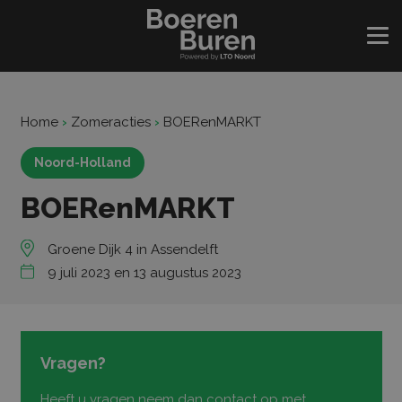
Home
›
Zomeracties
›
BOERenMARKT
Noord-Holland
BOERenMARKT
Groene Dijk 4 in Assendelft
9 juli 2023 en 13 augustus 2023
Vragen?
Heeft u vragen neem dan contact op met