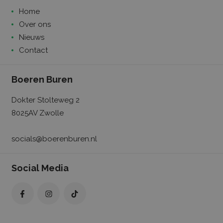
een willekeurig
Home
gegenereerd
nummer toe te
Over ons
wijzen als klant-
Het is opgenom
Nieuws
in elk
paginaverzoek 
Contact
een site en word
gebruikt om
bezoekers-, sess
en
Boeren Buren
campagnegege
te berekenen vo
de analyserappo
Dokter Stolteweg 2
van de site.
8025AV Zwolle
socials@boerenburen.nl
Social Media