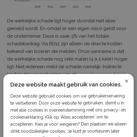
De werkelijke schade ligt hoger doordat niet alles
gemeld wordt. En omdat er een eigen risico geldt voor
de ondernemer. Deze is vaak 5% van het totale
schadebedrag. Via BIJ12 zijn alleen de directe kosten
bekend van boeren die melden. Onze aanname is dat
de werkelijke schade nog vele malen (4 á 5 keer) hoger
ligt. Niet iedereen meld de schade namelijk. Indirecte
kosten zijn voor rekening van de grondeigenaar, hier is
×
geen vergoeding voor en dus niet meegenomen in het
Deze website maakt gebruik van cookies.
verslag van BIJ12
Deze website gebruikt cookies om uw gebruikerservaring
Impact op de Nederlandse burgers en onze
te verbeteren. Door onze website te gebruiken, stemt u in
voedselvoorziening
met alle cookies in overeenstemming met ons privacy- en
cookieverklaring. Klik op 'Alles accepteren' om te
De impact van ganzenschade reikt verder dan alleen de
accepteren. Kies je voor weigeren? Dan plaatsen we alleen
land- en tuinbouwsector. De Nederlandse burger kan
strikt noodzakelijke cookies. Je kunt je voorkeuren later
indirect worden beïnvloed door deze kwestie door