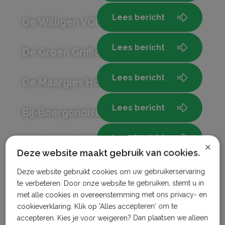
Lees bericht
De Willigen VOF
Lees bericht
De Groen Griffioen
Lees bericht
De Maargies Hoeve
Lees bericht
Bij-Boergondisch
Lees bericht
Fruitbedrijf Horstink
×
Deze website maakt gebruik van cookies.
Lees bericht
Kaasboerderij Schep
Deze website gebruikt cookies om uw gebruikerservaring
te verbeteren. Door onze website te gebruiken, stemt u in
met alle cookies in overeenstemming met ons privacy- en
Lees bericht
Kastanje – Hoeve
cookieverklaring. Klik op 'Alles accepteren' om te
accepteren. Kies je voor weigeren? Dan plaatsen we alleen