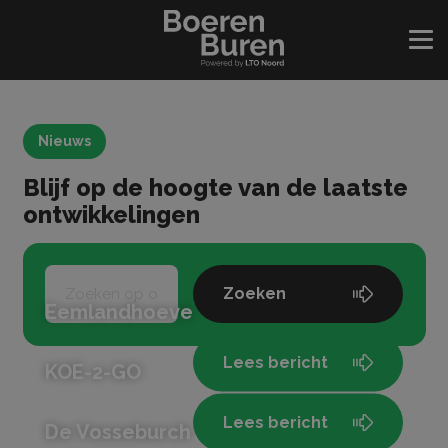
Nieuws
Blijf op de hoogte van de laatste
ontwikkelingen
Zoeken
Eemlandhoeve
Lees bericht
KOE-2-GO
Lees bericht
De Vosseburch