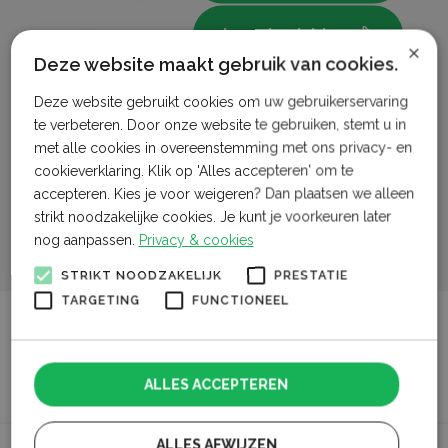
Lees bericht
vof Bogaard
×
Deze website maakt gebruik van cookies.
Lees bericht
Kaasboerderij Schep
Deze website gebruikt cookies om uw gebruikerservaring
te verbeteren. Door onze website te gebruiken, stemt u in
met alle cookies in overeenstemming met ons privacy- en
Lees bericht
De nieuwe Schatkuil
cookieverklaring. Klik op 'Alles accepteren' om te
accepteren. Kies je voor weigeren? Dan plaatsen we alleen
Lees bericht
strikt noodzakelijke cookies. Je kunt je voorkeuren later
nog aanpassen.
Privacy & cookies
STRIKT NOODZAKELIJK
PRESTATIE
TARGETING
FUNCTIONEEL
ALLES ACCEPTEREN
ALLES AFWIJZEN