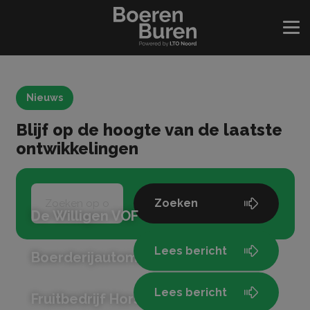
Nieuws
Blijf op de hoogte van de laatste
ontwikkelingen
Zoeken
De Willigen VOF
Lees bericht
Boerderijautomaat Bij Piet
Lees bericht
Fruitbedrijf Horstink