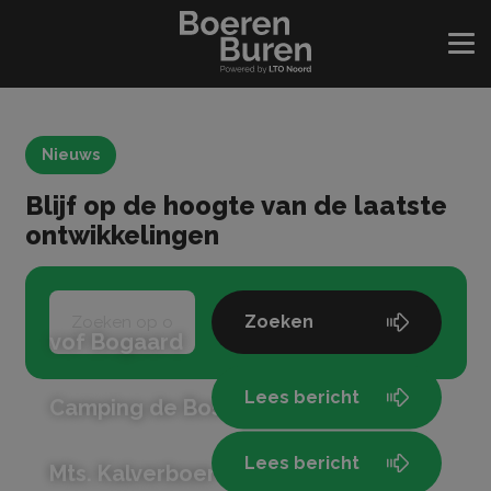
Nieuws
Blijf op de hoogte van de laatste
ontwikkelingen
Zoeken
vof Bogaard
Lees bericht
Camping de Bosrand Spier
Lees bericht
Mts. Kalverboer-Slotboom