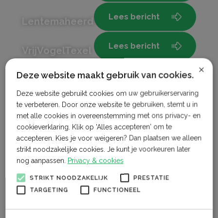
Lees bericht
Lentemaheerd – D.H. Oosting
Lees bericht
VrijVogelTexel
×
Deze website maakt gebruik van cookies.
Lees bericht
vof A. Bikker – B&B By Ann
Deze website gebruikt cookies om uw gebruikerservaring
Lees bericht
te verbeteren. Door onze website te gebruiken, stemt u in
Boerderij ‘De Boterbloem’
met alle cookies in overeenstemming met ons privacy- en
cookieverklaring. Klik op 'Alles accepteren' om te
Lees bericht
De Willigen VOF
accepteren. Kies je voor weigeren? Dan plaatsen we alleen
strikt noodzakelijke cookies. Je kunt je voorkeuren later
nog aanpassen.
Privacy & cookies
Lees bericht
De Straat-Hof
STRIKT NOODZAKELIJK
PRESTATIE
TARGETING
FUNCTIONEEL
Lees bericht