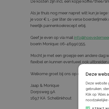
De kosten zijn incl. een kopje koffie/thee/l
Als je thuis nog meer napret wilt kun je le
je voor € 1,- per liter de verse boerderijmel
heerlijk pannenkoekrecept erbij.
Geef je even op via mail
info@hoevedemeeu
boerin Monique: 06-46990355.
Mocht je met een groepje een andere dag:will
flexibel en kunnen eventueel ook uitbreide
Deze websi
Welkome groet bij ons op de Boerderij
Deze website g
Jaap & Monique
gebruiken, ste
Dorpsweg 9A
Klik op 'Alles
1697 KA Schellinkhout
noodzakelijke 
STRIKT N