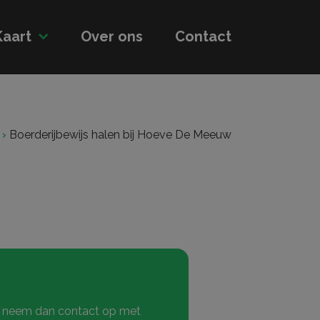
Kaart
Over ons
Contact
›
Boerderijbewijs halen bij Hoeve De Meeuw
n neem dan contact op met