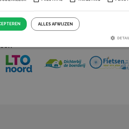
CEPTEREN
ALLES AFWIJZEN
DETAI
ssen
Strikt noodzakelijk
Prestatie
Targeting
Functioneel
lijke cookies maken de kernfunctionaliteiten van de website mogelijk, zoals gebruike
De website kan niet goed worden gebruikt zonder de strikt noodzakelijke cookies.
Aanbieder /
Vervaldatum
Omschrijving
Domein
tConsent
CookieScript
1 maand
Deze cookie wordt gebruikt door de Co
boerenburen.nl
Script.com-service om de cookievoork
bezoekers te onthouden. De cookie-ba
Cookie-Script.com is noodzakelijk om c
werken.