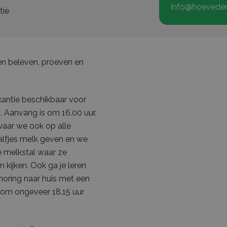
info@hoevede
tie
en beleven, proeven en
kantie beschikbaar voor
. Aanvang is om 16.00 uur.
waar we ook op alle
alfjes melk geven en we
e melkstal waar ze
kijken. Ook ga je leren
horing naar huis met een
s om ongeveer 18.15 uur