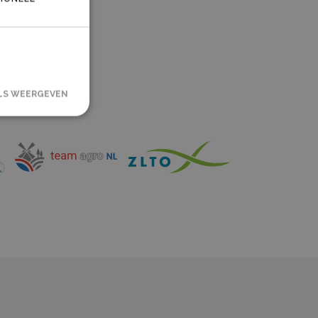
LS WEERGEVEN
rsaanmelding en
okie-
euren van
nner van
orrect te