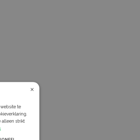
×
website te
kieverklaring.
alleen strikt
s
IONEEL