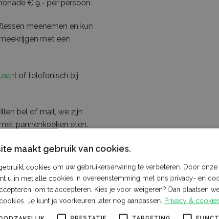
imonade € 9,- per persoon.
ge flessen meenemen en kun
k meekrijgen met een
w.nl
of telefonisch bij
en bel of mail, we zijn
n met pannenkoeken eten.
te maakt gebruik van cookies.
ebruikt cookies om uw gebruikerservaring te verbeteren. Door onze 
mt u in met alle cookies in overeenstemming met ons privacy- en coo
 accepteren' om te accepteren. Kies je voor weigeren? Dan plaatsen we 
cookies. Je kunt je voorkeuren later nog aanpassen.
Privacy & cookie
OODZAKELIJK
PRESTATIE
TARGETING
FUNCT