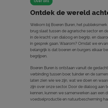
Over ons
Naam
Ontdek de wereld achte
Naam
_ga_FS0YH5
_fbp
_gid
Welkom bij Boeren Buren, het publieksmerk
brug slaat tussen de agrarische sector en d
_gat_gtag_U
in de kracht van dialoog en begrip, en daar
_ga_PQM6B
in gesprek gaan. Waarom? Omdat we ervan o
belangrijk is dat boeren en burgers elkaar b
_ga
begrijpen.
Boeren Buren is ontstaan vanuit de gedachte
verbinding tussen boer, tuinder en de samen
laten zien wie we zijn, wat we doen en wa
zijn over onze sector. Door de dialoog aan t
kennen, kunnen we samenwerken aan een 
voedselproductie en natuurbescherming han