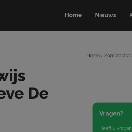
Home
Nieuws
Home
›
Zomeracties
wijs
oeve De
Vragen?
Heeft u vrage