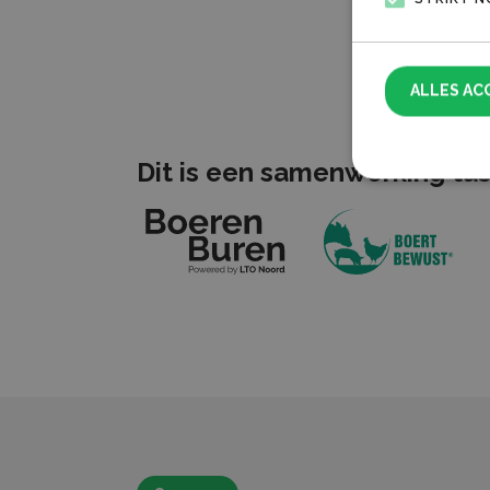
ALLES AC
Dit is een samenwerking tu
Strikt noodzake
accountbeheer. 
Naam
CookieScrip